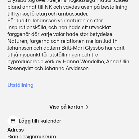
Glyssbo
tog
över.
Ateljéns
högklassiga
mattor
såldes
bland
annat
till
NK
och
vävdes
även
på
beställning
till
kyrkor,
företag
och
ambassader.
För
Judith
Johansson
var
naturen
en
stor
inspirationskälla,
och
hon
hade
ett
utvecklat
färggehör
där
varje
valör
hade
stor
betydelse.
Naturen,
färgerna
och
relationen
mellan
Judith
Johansson
och
dottern
Britt-Mari
Glyssbo
har
varit
utgångspunkt
för
utställningen
och
tre
nyproducerade
verk
av
Hanna
Wendelbo,
Anna
Ulin
Rosenqvist
och
Johanna
Arvidsson.
Utställning
Visa på kartan
Lägg till i kalender
Adress
Rian designmuseum