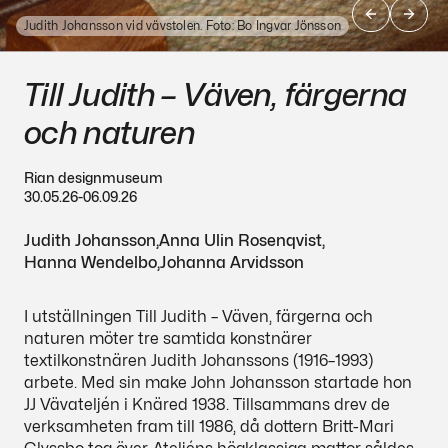
Judith Johansson vid vävstolen. Foto: Bo Ingvar Jönsson
Till Judith – Väven, färgerna
och naturen
Rian designmuseum
30.05.26
-
06.09.26
Judith Johansson,
Anna Ulin Rosenqvist,
Hanna Wendelbo,
Johanna Arvidsson
I
utställningen
Till
Judith
–
Väven,
färgerna
och
naturen
möter
tre
samtida
konstnärer
textilkonstnären
Judith
Johanssons
(1916–1993)
arbete.
Med
sin
make
John
Johansson
startade
hon
JJ
Vävateljén
i
Knäred
1938.
Tillsammans
drev
de
verksamheten
fram
till
1986,
då
dottern
Britt-Mari