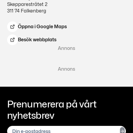
Skepparesträtet 2
311 74
Falkenberg
Öppna i Google Maps
Besök webbplats
Annons
Annons
Prenumerera på vårt
nyhetsbrev